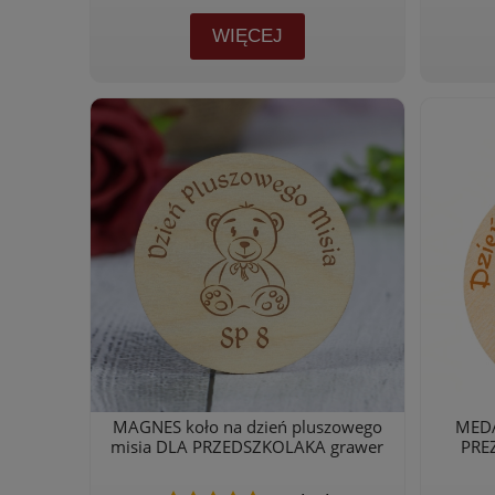
WIĘCEJ
MAGNES koło na dzień pluszowego
MEDA
misia DLA PRZEDSZKOLAKA grawer
PRE