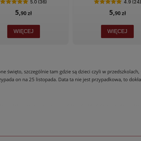
5.0 (36)
4.9 (24
5,
5,
90 zł
90 zł
WIĘCEJ
WIĘCEJ
ne święto, szczególnie tam gdzie są dzieci czyli w przedszkolach, 
pada on na 25 listopada. Data ta nie jest przypadkowa, to dokła
dnoczonych. Wówczas ówczesny prezydent Stanów Zjednoczonych
 to jeden z jego towarzyszy postrzelił małego niedźwiadka i przy
atychmiast wypuścić. Sytuacja ta została uwieczniona przez ry
azało gazetę tę czytał pewien producent zabawek... I tak wypro
ta:
Teddy Bear
. Ta nazwa obecnie w języku angielskim określa w