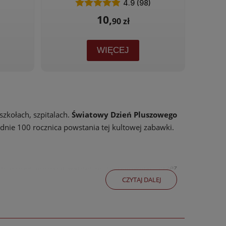
)
4.9 (98)
10,
90 zł
WIĘCEJ
szkołach, szpitalach.
Światowy Dzień Pluszowego
dnie 100 rocznica powstania tej kultowej zabawki.
 Teodor Roosvelt wybrał się na polowanie. Przez
CZYTAJ DALEJ
niósł go prezydentowi Roosveltowi. Prezydent kiedy
sownika, który był świadkiem wydarzenia. Rysunek
dukował i zaczął sprzedawać misia, który otrzymał
szystkie pluszowe misie.