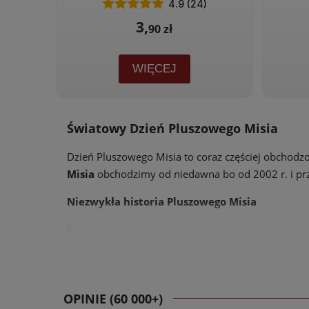
4.9 (24)
3,
90 zł
WIĘCEJ
Światowy Dzień Pluszowego Misia
Dzień Pluszowego Misia
to coraz częściej obchodzo
Misia
obchodzimy od niedawna bo od 2002 r. i przy
Niezwykła historia Pluszowego Misia
Wszystko zaczęło się w 1902 roku w Stanach Zje
wiele godzin nie udało mu się nic upolować, wtedy
zobaczył małe, przerażone zwierzątko kazał je n
ukazał się w waszyngtońskiej gazecie. Jak się ok
OPINIE (60 000+)
nazwę od zdrobnienia imienia prezydenta Roosvel