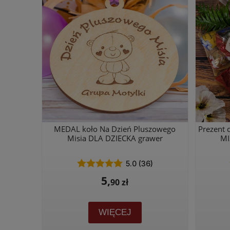
MEDAL koło Na Dzień Pluszowego
Prezent
Misia DLA DZIECKA grawer
MI
5.0 (36)
5,
90 zł
WIĘCEJ