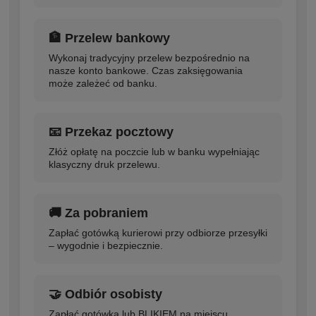
🏦 Przelew bankowy
Wykonaj tradycyjny przelew bezpośrednio na
nasze konto bankowe. Czas zaksięgowania
może zależeć od banku.
📧 Przekaz pocztowy
Złóż opłatę na poczcie lub w banku wypełniając
klasyczny druk przelewu.
🚚 Za pobraniem
Zapłać gotówką kurierowi przy odbiorze przesyłki
– wygodnie i bezpiecznie.
🤝 Odbiór osobisty
Zapłać gotówką lub BLIKIEM na miejscu