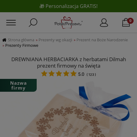
🎁 Personalizacja GRATIS!
Strona główna
Prezenty wg okazji
Prezent na Boże Narodzenie
»
»
Prezenty Firmowe
»
DREWNIANA HERBACIARKA z herbatami Dilmah
prezent firmowy na święta
5.0
(
123
)
Nazwa
firmy