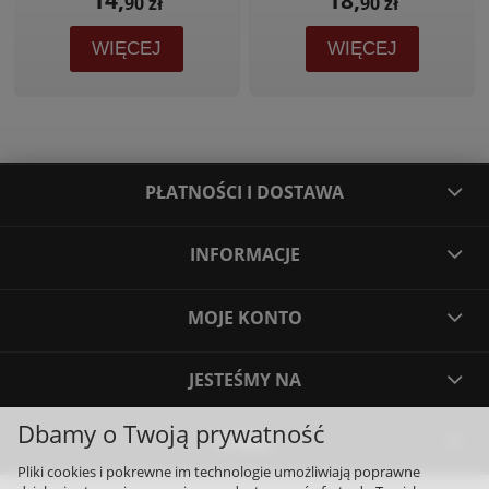
90 zł
90 zł
WIĘCEJ
WIĘCEJ
PŁATNOŚCI I DOSTAWA
INFORMACJE
MOJE KONTO
JESTEŚMY NA
Dbamy o Twoją prywatność
O NAS
Pliki cookies i pokrewne im technologie umożliwiają poprawne