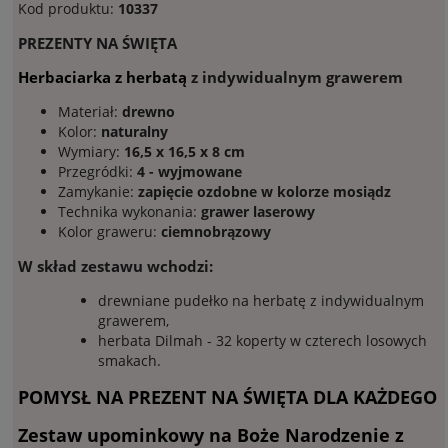
Kod produktu:
10337
PREZENTY NA ŚWIĘTA
Herbaciarka z herbatą
z indywidualnym grawerem
Materiał:
drewno
Kolor:
naturalny
Wymiary:
16,5 x 16,5 x 8 cm
Przegródki:
4 - wyjmowane
Zamykanie:
zapięcie ozdobne w kolorze mosiądz
Technika wykonania:
grawer laserowy
Kolor graweru:
ciemnobrązowy
W skład zestawu wchodzi:
drewniane pudełko na herbatę z indywidualnym
grawerem,
herbata Dilmah - 32 koperty w czterech losowych
smakach.
POMYSŁ NA PREZENT NA ŚWIĘTA DLA KAŻDEGO
Zestaw upominkowy na Boże Narodzenie z