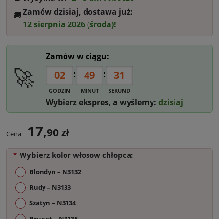
Zamów dzisiaj, dostawa już:
🚚‎ ‎
12 sierpnia 2026 (środa)!
Zamów w ciągu:
🚀
:
:
02
49
30
GODZIN
MINUT
SEKUND
Wybierz ekspres, a wyślemy:
dzisiaj
17,
90 zł
Cena:
Wybierz kolor włosów chłopca:
*
Blondyn – N3132
Rudy – N3133
Szatyn – N3134
Brunet – N3135