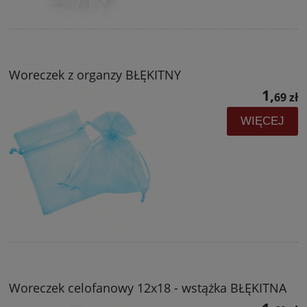
Woreczek z organzy BŁĘKITNY
1,
69 zł
WIĘCEJ
Woreczek celofanowy 12x18 - wstążka BŁĘKITNA