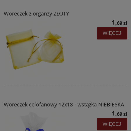
Woreczek z organzy ZŁOTY
1,
69 zł
WIĘCEJ
Woreczek celofanowy 12x18 - wstążka NIEBIESKA
1,
69 zł
WIĘCEJ