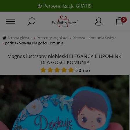
🎁 Personalizacja GRATIS!
Strona główna
Prezenty wg okazji
Pierwsza Komunia Święta
»
»
podziękowania dla gości Komunia
»
Magnes lustrzany niebieski ELEGANCKIE UPOMINKI
DLA GOŚCI KOMUNIA
5.0
(
18
)