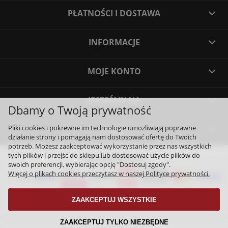
PŁATNOŚCI I DOSTAWA
INFORMACJE
MOJE KONTO
JESTEŚMY NA
Dbamy o Twoją prywatność
Pliki cookies i pokrewne im technologie umożliwiają poprawne
O NAS
działanie strony i pomagają nam dostosować ofertę do Twoich
potrzeb. Możesz zaakceptować wykorzystanie przez nas wszystkich
tych plików i przejść do sklepu lub dostosować użycie plików do
Nasi partnerzy:
swoich preferencji, wybierając opcję "Dostosuj zgody".
Więcej o plikach cookies przeczytasz w naszej Polityce prywatności.
ZAAKCEPTUJ WSZYSTKIE
ZAAKCEPTUJ TYLKO NIEZBĘDNE
Sklep internetowy Shoper