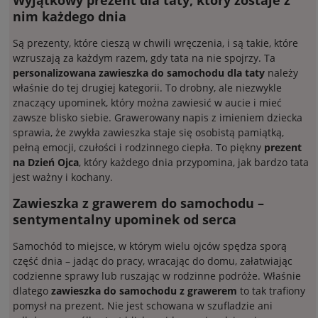
Wyjątkowy prezent dla taty, który zostaje z
nim każdego dnia
Są prezenty, które cieszą w chwili wręczenia, i są takie, które
wzruszają za każdym razem, gdy tata na nie spojrzy. Ta
personalizowana zawieszka do samochodu dla taty
należy
właśnie do tej drugiej kategorii. To drobny, ale niezwykle
znaczący upominek, który można zawiesić w aucie i mieć
zawsze blisko siebie. Grawerowany napis z imieniem dziecka
sprawia, że zwykła zawieszka staje się osobistą pamiątką,
pełną emocji, czułości i rodzinnego ciepła. To piękny
prezent
na Dzień Ojca
, który każdego dnia przypomina, jak bardzo tata
jest ważny i kochany.
Zawieszka z grawerem do samochodu –
sentymentalny upominek od serca
Samochód to miejsce, w którym wielu ojców spędza sporą
część dnia – jadąc do pracy, wracając do domu, załatwiając
codzienne sprawy lub ruszając w rodzinne podróże. Właśnie
dlatego
zawieszka do samochodu z grawerem
to tak trafiony
pomysł na prezent. Nie jest schowana w szufladzie ani