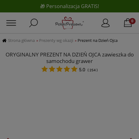
🎁 Personalizacja GRATIS!
Strona główna
Prezenty wg okazji
Prezent na Dzień Ojca
»
»
ORYGINALNY PREZENT NA DZIEŃ OJCA zawieszka do
samochodu grawer
5.0
(
254
)