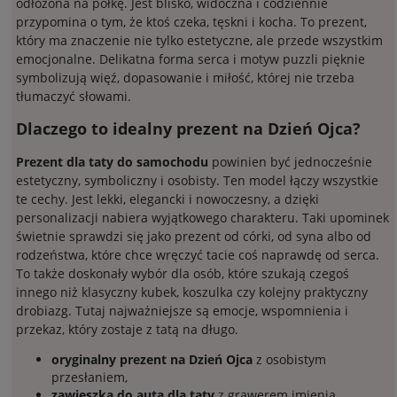
odłożona na półkę. Jest blisko, widoczna i codziennie
przypomina o tym, że ktoś czeka, tęskni i kocha. To prezent,
który ma znaczenie nie tylko estetyczne, ale przede wszystkim
emocjonalne. Delikatna forma serca i motyw puzzli pięknie
symbolizują więź, dopasowanie i miłość, której nie trzeba
tłumaczyć słowami.
Dlaczego to idealny prezent na Dzień Ojca?
Prezent dla taty do samochodu
powinien być jednocześnie
estetyczny, symboliczny i osobisty. Ten model łączy wszystkie
te cechy. Jest lekki, elegancki i nowoczesny, a dzięki
personalizacji nabiera wyjątkowego charakteru. Taki upominek
świetnie sprawdzi się jako prezent od córki, od syna albo od
rodzeństwa, które chce wręczyć tacie coś naprawdę od serca.
To także doskonały wybór dla osób, które szukają czegoś
innego niż klasyczny kubek, koszulka czy kolejny praktyczny
drobiazg. Tutaj najważniejsze są emocje, wspomnienia i
przekaz, który zostaje z tatą na długo.
oryginalny prezent na Dzień Ojca
z osobistym
przesłaniem,
zawieszka do auta dla taty
z grawerem imienia,