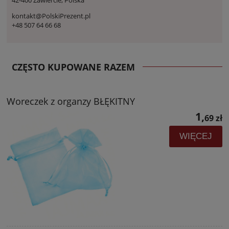
42-400 Zawiercie, Polska
kontakt@PolskiPrezent.pl
+48 507 64 66 68
CZĘSTO KUPOWANE RAZEM
Woreczek z organzy BŁĘKITNY
1,
69 zł
WIĘCEJ