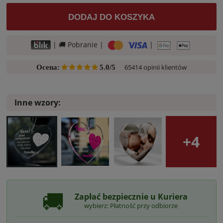
DODAJ DO KOSZYKA
| 🚚 Pobranie |
|
65414 opinii klientów
Ocena:
5.0/5
Inne wzory:
+4
🚚
Zapłać bezpiecznie u Kuriera
wybierz: Płatność przy odbiorze