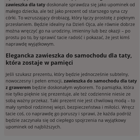
zawieszka dla taty
doskonale sprawdza się jako upominek od
małego dziecka, ale też jako prezent od starszego syna czy
córki. To wzruszający drobiazg, który łączy prostotę z pięknym
przesłaniem. Będzie idealny na Dzień Ojca, ale równie dobrze
można wręczyć go na urodziny, imieniny lub bez okazji – po
prostu po to, by sprawić tacie radość i pokazać, że jest kimś
naprawdę wyjątkowym.
Elegancka zawieszka do samochodu dla taty,
która zostaje w pamięci
Jeśli szukasz prezentu, który będzie jednocześnie subtelny,
nowoczesny i pełen emocji,
zawieszka do samochodu dla taty
z grawerem
będzie doskonałym wyborem. To pamiątka, która
nie tylko pięknie się prezentuje, ale też codziennie niesie ze
sobą ważny przekaz. Taki prezent nie jest chwilową modą – to
mały symbol rodzinnej więzi, bezpieczeństwa i miłości. Wręcz
tacie coś, co naprawdę go poruszy i sprawi, że każda podróż
będzie zaczynała się od ciepłego spojrzenia na wyjątkowy
upominek od najbliższych.