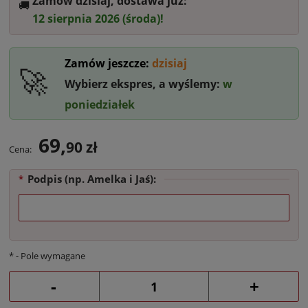
Zamów dzisiaj, dostawa już:
🚚‎ ‎
12 sierpnia 2026 (środa)!
Zamów jeszcze:
dzisiaj
🚀
Wybierz ekspres, a wyślemy:
w
poniedziałek
69,
90 zł
Cena:
Podpis (np. Amelka i Jaś):
*
*
- Pole wymagane
-
+