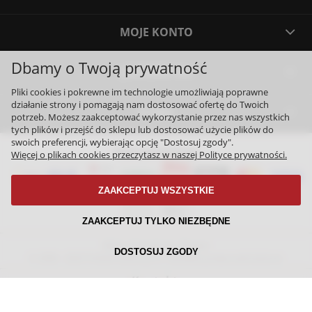
MOJE KONTO
Dbamy o Twoją prywatność
JESTEŚMY NA
Pliki cookies i pokrewne im technologie umożliwiają poprawne
działanie strony i pomagają nam dostosować ofertę do Twoich
O NAS
potrzeb. Możesz zaakceptować wykorzystanie przez nas wszystkich
tych plików i przejść do sklepu lub dostosować użycie plików do
swoich preferencji, wybierając opcję "Dostosuj zgody".
Nasi partnerzy:
Więcej o plikach cookies przeczytasz w naszej Polityce prywatności.
ZAAKCEPTUJ WSZYSTKIE
ZAAKCEPTUJ TYLKO NIEZBĘDNE
Sklep internetowy Shoper
DOSTOSUJ ZGODY
© 2006 - 2025 PolskiPrezent.pl ®. Wszelkie prawa zastrzeżone.
Kontakt:
tel: 507 64 66 68
|
mail:
kontakt@PolskiPrezent.pl