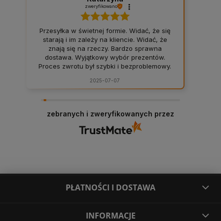
zweryfikowano
Przesyłka w świetnej formie. Widać, że się
starają i im zależy na kliencie. Widać, że
znają się na rzeczy. Bardzo sprawna
dostawa. Wyjątkowy wybór prezentów.
Proces zwrotu był szybki i bezproblemowy.
Polski Prezent to sklep, który warto polecić
2025-07-07
każdemu. 👍
zebranych i zweryfikowanych przez
PŁATNOŚCI I DOSTAWA
INFORMACJE