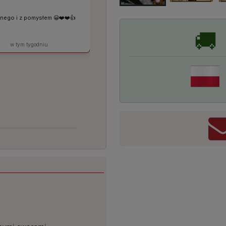
Świetny pomysł. Spersonalizowany
i smaczny. Taki , który para młoda
nego i z pomysłem 😀❤️❤️👍️
zauważy i zapamięta, a
jednocześnie będzie jej smakować.
🚚
Polecam!
w tym tygodniu
w tym tygodniu