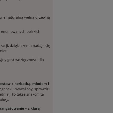
one naturalną wełną drzewną
 renomowanych polskich
zacji, dzięki czemu nadaje się
miot.
yjny gest wdzięczności dla
zestaw z herbatką, miodem i
legancki i wyważony, sprawdzi
redniej. To także znakomita
 klasy
.
zaangażowanie – z klasą!