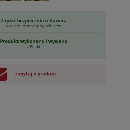
Unikalny i spersonalizowany
Bardzo pięknie wykonan
prezent, który wyróznia się
zapakowane, szybka realiz
spośród innych. No i smaczny 😋💯
polecam na 200%
Zapłać bezpiecznie u Kuriera
wybierz: Płatność przy odbiorze
w tym miesiącu
w tym miesiącu
Produkt wykonany i wysłany
z Polski
zapytaj o produkt