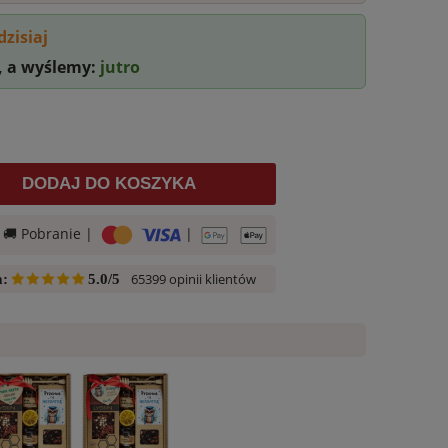
dzisiaj
, a wyślemy:
jutro
DODAJ DO KOSZYKA
| 🚚 Pobranie |
|
65399 opinii klientów
a:
5.0/5
Anna
EWELINA
zweryfikowano
zweryfikowano