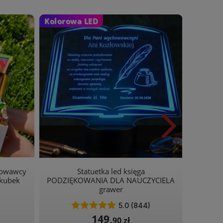
Kolorowa LED
podz
wyc
chowawcy
Statuetka led księga
kubek
PODZIĘKOWANIA DLA NAUCZYCIELA
grawer
)
5.0 (844)
149,
90 zł