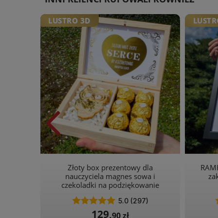
LUSTRO 3D
LUSTR
tkowy
Złoty box prezentowy dla
RAMK
la
nauczyciela magnes sowa i
za
czekoladki na podziękowanie
)
5.0 (297)
129,
90 zł