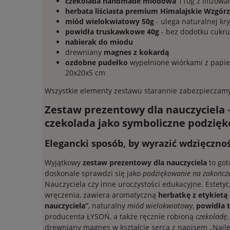
czekolada handmade miodowa
110g z lifizow
herbata liściasta premium Himalajskie Wzgórz
miód wielokwiatowy 50g
- ulega naturalnej kry
powidła truskawkowe 40g
- bez dodotku cukru
nabierak do miodu
drewniany
magnes z kokardą
ozdobne pudełko
wypełnione wiórkami z papie
20x20x5 cm
Wszystkie elementy zestawu starannie zabezpieczamy
Zestaw prezentowy dla nauczyciela 
czekolada jako symboliczne podzię
Elegancki sposób, by wyrazić wdzięczno
Wyjątkowy
zestaw prezentowy dla nauczyciela
to got
doskonale sprawdzi się jako
podziękowanie na zakończe
Nauczyciela czy inne uroczystości edukacyjne. Estety
wręczenia, zawiera aromatyczną
herbatkę z etykietą
nauczyciela”
, naturalny
miód wielokwiatowy
,
powidła 
producenta ŁYSOŃ, a także ręcznie robioną
czekoladę
drewniany magnes w kształcie serca z napisem „Najle