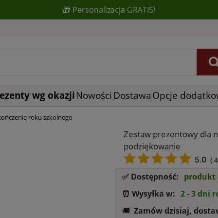
🎁 Personalizacja GRATIS!
ezenty wg okazji
Nowości
Dostawa
Opcje dodatk
kończenie roku szkolnego
Zestaw prezentowy dla n
podziękowanie
5.0
(
4
✅ Dostępność:
produkt
⏰ Wysyłka w:
2 - 3 dni 
🚚‎ ‎
Zamów dzisiaj, dosta