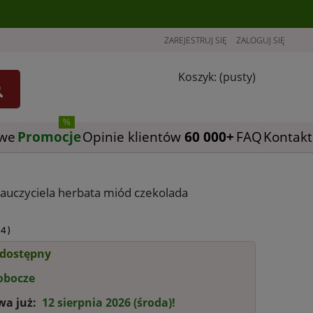
ZAREJESTRUJ SIĘ
ZALOGUJ SIĘ
Koszyk:
(pusty)
owe
Promocje
Opinie klientów
FAQ
Kontakt
auczyciela herbata miód czekolada
4
)
 dostępny
robocze
wa już:
12 sierpnia 2026 (środa)!