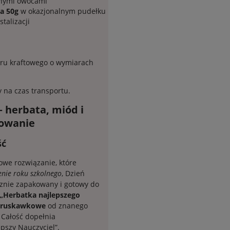
anymi owocami
a 50g
w okazjonalnym pudełku
stalizacji
ru kraftowego o wymiarach
 na czas transportu.
–
herbata, miód i
kowanie
ść
owe rozwiązanie, które
nie roku szkolnego
, Dzień
cznie zapakowany i gotowy do
 „Herbatka najlepszego
truskawkowe
od znanego
. Całość dopełnia
pszy Nauczyciel”.