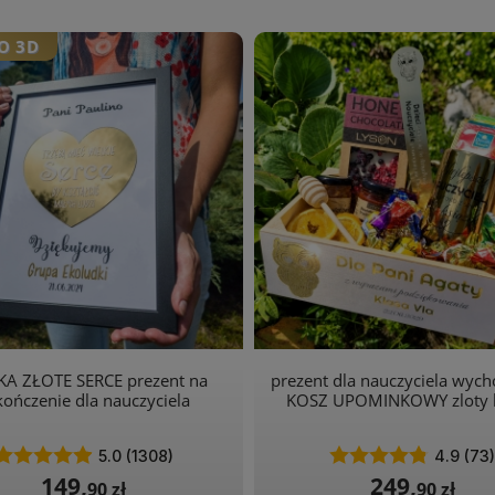
O 3D
A ZŁOTE SERCE prezent na
prezent dla nauczyciela wy
kończenie dla nauczyciela
KOSZ UPOMINKOWY zloty 
5.0 (1308)
4.9 (73
149,
249,
90 zł
90 zł