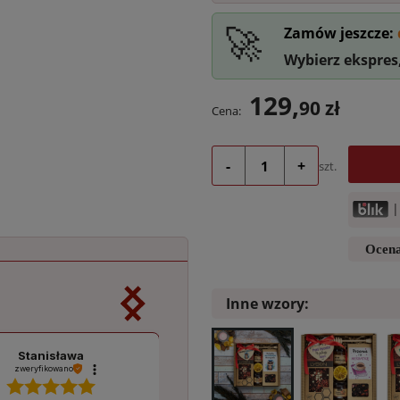
🚀
Zamów jeszcze:
Wybierz ekspres
129,
90 zł
Cena:
-
+
szt.
Ocen
Inne wzory:
Stanisława
Anna
zweryfikowano
zweryfikowano