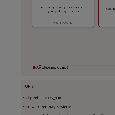
Bardzo fajna skrzyneczka na ślub
Coś in
czy inną okazję. Polecam !
a
w tym tygodniu
no
perty zamiast
❤️
siącu
Jak zbieramy opinie?
OPIS
Kod produktu:
DN_938
Zestaw prezentowy zawiera: