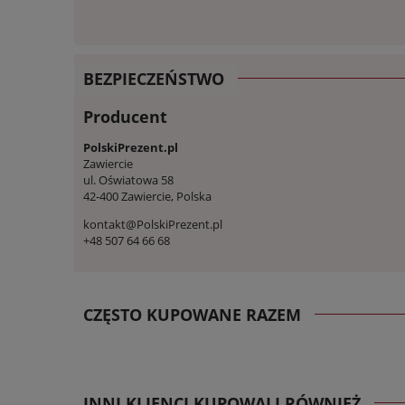
BEZPIECZEŃSTWO
Producent
PolskiPrezent.pl
Zawiercie
ul. Oświatowa 58
42-400 Zawiercie, Polska
kontakt@PolskiPrezent.pl
+48 507 64 66 68
CZĘSTO KUPOWANE RAZEM
INNI KLIENCI KUPOWALI RÓWNIEŻ